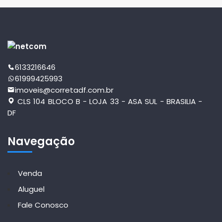
6133216646
61999425993
imoveis@corretadf.com.br
CLS 104 BLOCO B - LOJA 33 - ASA SUL - BRASILIA -
DF
Navegação
Venda
Aluguel
Fale Conosco