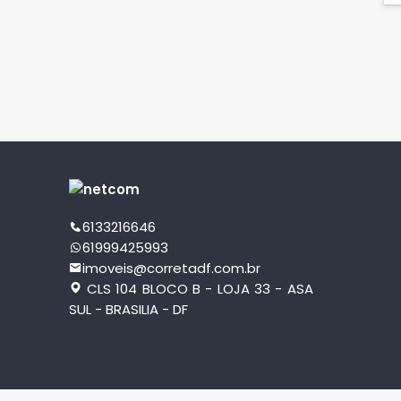
6133216646
61999425993
imoveis@corretadf.com.br
CLS 104 BLOCO B - LOJA 33 - ASA
SUL - BRASILIA - DF